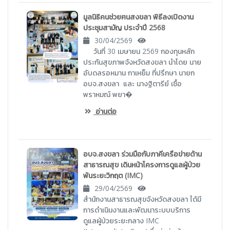
มูลนิธิคนช่วยฅนสงขลา พิธีลงเปิดงาน
ประชุมสามัญ ประจำปี 2568
30/04/2569
วันที่ 30 เมษายน 2569 กองทุนหลัก
ประกันสุขภาพจังหวัดสงขลา นำโดย นาย
อับดลรอหมาน กาเหย็ม ที่ปรึกษา นายก
อบจ.สงขลา และ นางฐิตารีย์ เชื้อ
พราหมณ์ พยา�
อ่านต่อ
อบจ.สงขลา ร่วมมือกับภาคีเครือข่ายด้าน
สาธารณสุข เดินหน้าโครงการดูแลผู้ป่วย
พ้นระยะวิกฤต (IMC)
29/04/2569
สำนักงานสาธารณสุขจังหวัดสงขลา ได้มี
การดำเนินงานและพัฒนาระบบบริการ
ดูแลผู้ป่วยระยะกลาง IMC