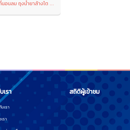
ผลิตที่นอนลม ถุงน้ำยาล้างไต Fix For You Songkhla
กับเรา
สถิติผู้เข้าชม
วกับเรา
อเรา